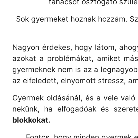
tanácsot osztogató szülei
Sok gyermeket hoznak hozzám. Sz
Nagyon érdekes, hogy látom, ahogy
azokat a problémákat, amiket más
gyermeknek nem is az a legnagyobb 
az elfeledett, elnyomott stressz, am
Gyermek oldásánál, és a vele való
nekünk, ha elfogadóak és szeret
blokkokat.
Fontos, hogy minden gyermek e