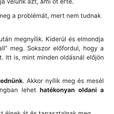
a velünk azt, ami őt érte.
meg a problémát, mert nem tudnak
tán megnyílik. Kiderül és elmondja
l” meg. Sokszor előfordul, hogy a
Itt is, mint minden oldásnál előjön
lkednünk
. Akkor nyílik meg és mesél
hangban lehet
hatékonyan oldani a
 élnek át és tapasztalnak meg.