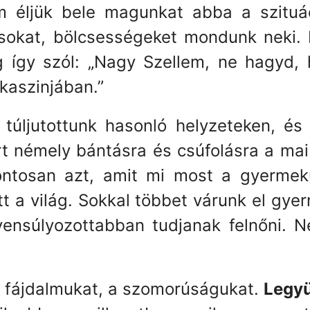
éljük bele magunkat abba a szituác
ácsokat, bölcsességeket mondunk neki
 így szól: „Nagy Szellem, ne hagyd, h
kaszinjában.”
túljutottunk hasonló helyzeteken, és 
 némely bántásra és csúfolásra a mai
ontosan azt, amit mi most a gyermekü
t a világ. Sokkal többet várunk el gye
yensúlyozottabban tudjanak felnőni. N
a fájdalmukat, a szomorúságukat.
Legyü