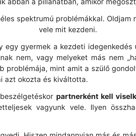
k abban a pillanatban, amikor megosztj
éles spektrumú problémákkal. Oldjam 
vele mit kezdeni.
 egy gyermek a kezdeti idegenkedés u
nak nem, vagy melyeket más nem „hal
problémája, mint amit a szülő gondolt. 
i azt okozta és kiváltotta.
 beszélgetéskor
partnerként kell vise
etteljesek vagyunk vele. Ilyen össz
gyedi. Hiszen mindannyian más és mást