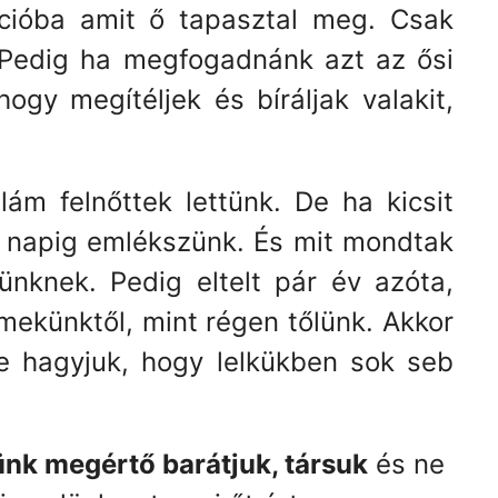
ióba amit ő tapasztal meg. Csak
. Pedig ha megfogadnánk azt az ősi
ogy megítéljek és bíráljak valakit,
lám felnőttek lettünk. De ha kicsit
 napig emlékszünk. És mit mondtak
nknek. Pedig eltelt pár év azóta,
rmekünktől, mint régen tőlünk. Akkor
e hagyjuk, hogy lelkükben sok seb
nk megértő barátjuk, társuk
és ne