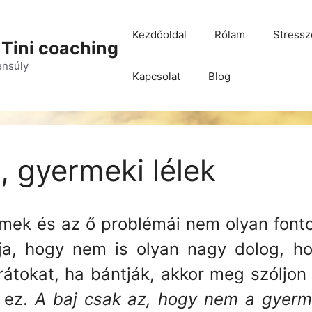
Kezdőoldal
Rólam
Stressz
 Tini coaching
yensúly
Kapcsolat
Blog
 gyermeki lélek
rmek és az ő problémái nem olyan fonto
gja, hogy nem is olyan nagy dolog, h
átokat, ha bántják, akkor meg szóljon
 ez.
A baj csak az, hogy nem a gyerm