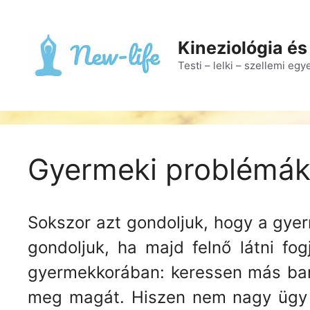
Kilépés
a
tartalomba
Kineziológia és
Testi – lelki – szellemi eg
Gyermeki problémák,
Sokszor azt gondoljuk, hogy a gye
gondoljuk, ha majd felnő látni fo
gyermekkorában: keressen más bar
meg magát. Hiszen nem nagy ügy