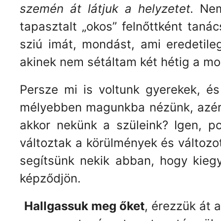
szemén át látjuk a helyzetet.
Nem 
tapasztalt „okos” felnőttként tan
sziú imát, mondást, ami eredetileg
akinek nem sétáltam két hétig a mo
Persze mi is voltunk gyerekek, és 
mélyebben magunkba nézünk, azért
akkor nekünk a szüleink? Igen, p
változtak a körülmények és változot
segítsünk nekik abban, hogy kieg
képződjön.
Hallgassuk meg őket
, érezzük át 